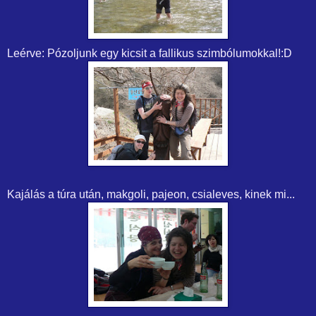
Leérve: Pózoljunk egy kicsit a fallikus szimbólumokkal!:D
Kajálás a túra után, makgoli, pajeon, csialeves, kinek mi...