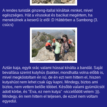
A rendes turisták ginzeng-itallal kínáltak minket, mivel
egészséges. Hát a vírusokat és bacikat megértem, ha
menekülnek a keserű íz elől :D Háttérben a Sambong (3.
csúcs)
Aztán kaja, egyik srác valami hússal kínálta a bandát. Saját
bevallása szerint kutyhús (bakker, mondhatta volna előbb is,
mivel megkóstoltam én is), de én ezt nem hittem el, hiszen
kutyahúst nem lehet csak úgy kapni. Mindegy, biztos ami
biztos, nem vettem belőle többet. Később valami gyümülcsöt
adott körbe, és "Eva, ez nem kutya" -viccelődött velem :))).
Mindegy, én nem hittem el teljesen, de ezzel nem voltam
egyedül.