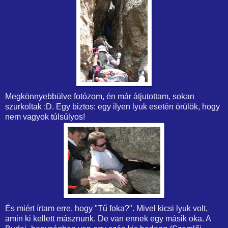
Megkönnyebbülve fotózom, én már átjutottam, sokan
szurkoltak :D. Egy biztos: egy ilyen lyuk esetén örülök, hogy
nem vagyok túlsúlyos!
És miért írtam erre, hogy "Tű foka?". Mivel kicsi lyuk volt,
amin ki kellett másznunk. De van ennek egy másik oka. A