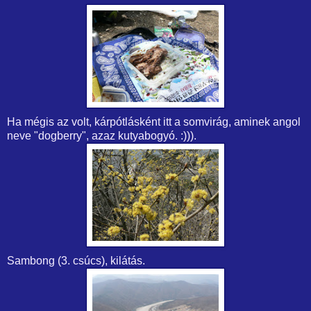
Ha mégis az volt, kárpótlásként itt a somvirág, aminek angol
neve "dogberry", azaz kutyabogyó. :))).
Sambong (3. csúcs), kilátás.