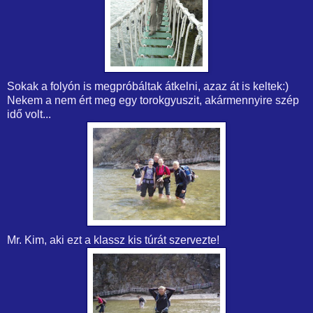
Sokak a folyón is megpróbáltak átkelni, azaz át is keltek:)
Nekem a nem ért meg egy torokgyuszit, akármennyire szép
idő volt...
Mr. Kim, aki ezt a klassz kis túrát szervezte!