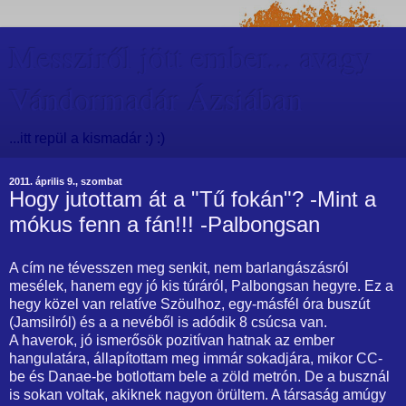
Messziről jött ember... avagy
Vándormadár Ázsiában
...itt repül a kismadár :) :)
2011. április 9., szombat
Hogy jutottam át a "Tű fokán"? -Mint a
mókus fenn a fán!!! -Palbongsan
A cím ne tévesszen meg senkit, nem barlangászásról
mesélek, hanem egy jó kis túráról, Palbongsan hegyre. Ez a
hegy közel van relatíve Szöulhoz, egy-másfél óra buszút
(Jamsilról) és a a nevéből is adódik 8 csúcsa van.
A haverok, jó ismerősök pozitívan hatnak az ember
hangulatára, állapítottam meg immár sokadjára, mikor CC-
be és Danae-be botlottam bele a zöld metrón. De a busznál
is sokan voltak, akiknek nagyon örültem. A társaság amúgy