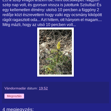
szép nap volt, és gyorsan vissza is jutottunk Szöulba! És
egy kellemetlen élmény: utolsó 10 percben a függöny 2
redője közt észrevettem hogy valki egy ocsmány kiköpött
rágót ragasztott oda... Azt hittem, ott hányom el magam....
Még mázli, hogy az utsó 10 percben volt...
Vándormadár
dátum:
19:52
Megosztás
4 megjegyzés: