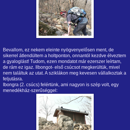
Bevallom, ez nekem eleinte nyögvenyelősen ment, de
sikerrel átlendültem a holtponton, onnantól kezdve élveztem
a gyaloglást! Tudom, ezen mondatot már ezerszer leírtam,
de rám ez igaz. Ilbongot- első csúcsot megkerültük, mivel
nem találtuk az utat. A sziklákon meg kevesen vállalkoztak a
feljutásra.
Ibongra (2. csúcs) felértünk, ami nagyon is szép volt, egy
menedékház-szerűséggel: