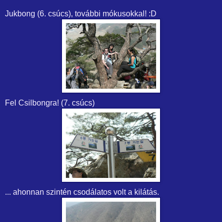
Jukbong (6. csúcs), további mókusokkal! :D
Fel Csilbongra! (7. csúcs)
... ahonnan szintén csodálatos volt a kilátás.