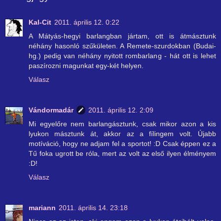
Kal-Cit
2011. április 12. 0:22
A Mátyás-hegyi barlangban jártam, ott is átmásztunk
néhány hasonló szűkületen. A Remete-szurdokban (Budai-
hg.) pedig van néhány nyitott rombarlang - hát ott is lehet
paszírozni magunkat egy-két helyen.
Válasz
Vándormadár
2011. április 12. 2:09
Mi egyelőre nem barlangásztunk, csak mikor azon a kis
lyukon másztunk át, akkor az a fílingem volt. Újabb
motíváció, hogy ne adjam fel a sportot! :D Csak éppen ez a
Tű foka ugrott be róla, mert az volt az első ilyen élményem
:D!
Válasz
mariann
2011. április 14. 23:18