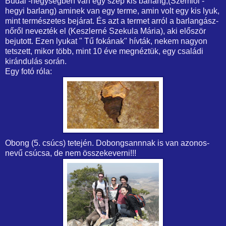
Budai -hegységben van egy szép kis barlang,(Szemlői -
hegyi barlang) aminek van egy terme, amin volt egy kis lyuk,
mint természetes bejárat. És azt a termet arról a barlangász-
nőről nevezték el (Keszlerné Szekula Mária), aki először
bejutott. Ezen lyukat " Tű fokának" hívták, nekem nagyon
tetszett, mikor több, mint 10 éve megnéztük, egy családi
kirándulás során.
Egy fotó róla:
Obong (5. csúcs) tetején. Dobongsannnak is van azonos-
nevű csúcsa, de nem összekeverni!!!