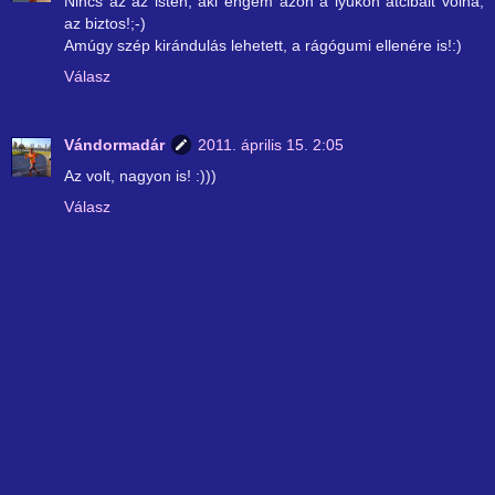
Nincs az az isten, aki engem azon a lyukon átcibált volna,
az biztos!;-)
Amúgy szép kirándulás lehetett, a rágógumi ellenére is!:)
Válasz
Vándormadár
2011. április 15. 2:05
Az volt, nagyon is! :)))
Válasz