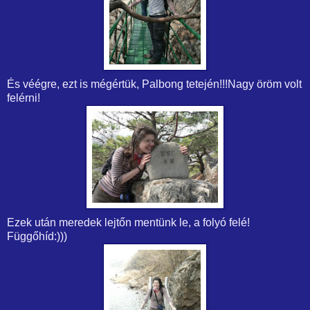
És véégre, ezt is mégértük, Palbong tetején!!!Nagy öröm volt
felérni!
Ezek után meredek lejtőn mentünk le, a folyó felé!
Függőhíd:)))