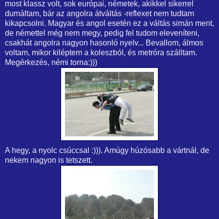
most klassz volt, sok európai, németek, akikkel sikerrel
dumáltam, bár az angolra átváltás -reflexet nem tudtam
kikapcsolni. Magyar és angol esetén ez a váltás simán ment,
de némettel még nem megy, pedig fel tudom eleveníteni,
csakhát angolra nagyon hasonló nyelv... Bevallom, álmos
voltam, mikor kiléptem a koleszból, és metróra szálltam.
Megérkezés, némi torna:)))
A hegy, a nyolc csúccsal :))). Amúgy húzósabb a vártnál, de
nekem nagyon is tetszett.