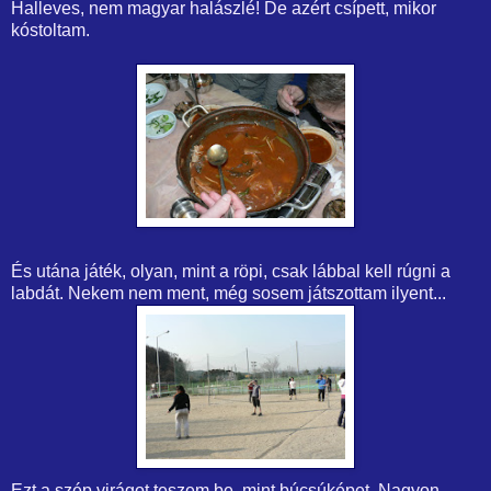
Halleves, nem magyar halászlé! De azért csípett, mikor
kóstoltam.
És utána játék, olyan, mint a röpi, csak lábbal kell rúgni a
labdát. Nekem nem ment, még sosem játszottam ilyent...
Ezt a szép virágot teszem be, mint búcsúképet. Nagyon