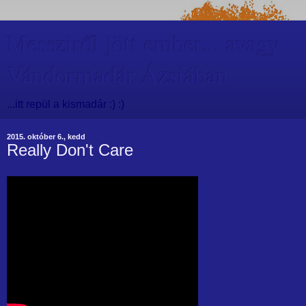
Messziről jött ember... avagy
Vándormadár Ázsiában
...itt repül a kismadár :) :)
2015. október 6., kedd
Really Don't Care