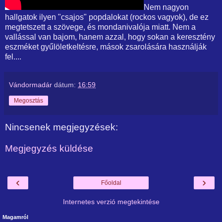
Nem nagyon
hallgatok ilyen "csajos" popdalokat (rockos vagyok), de ez
megtetszett a szövege, és mondanivalója miatt. Nem a
vallással van bajom, hanem azzal, hogy sokan a keresztény
eszméket gyűlöletkeltésre, mások zsarolására használják
fel....
Vándormadár
dátum:
16:59
Megosztás
Nincsenek megjegyzések:
Megjegyzés küldése
‹
›
Főoldal
Internetes verzió megtekintése
Magamról